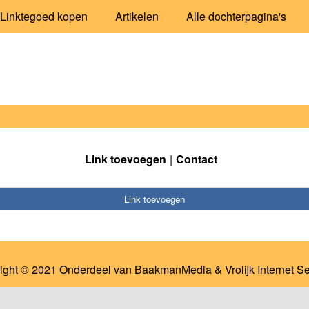
Linktegoed kopen
Artikelen
Alle dochterpagina's
Link toevoegen
Contact
Link toevoegen
ight © 2021 Onderdeel van
BaakmanMedia
&
Vrolijk Internet S