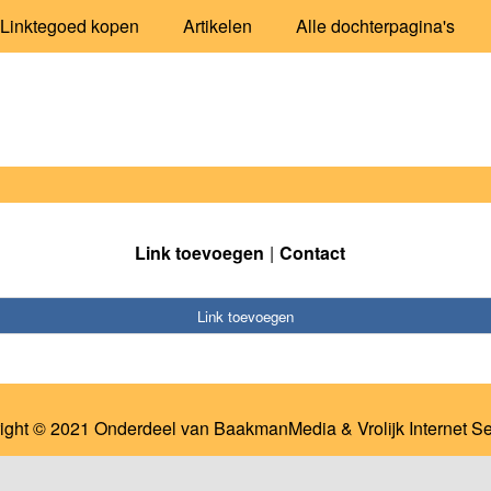
Linktegoed kopen
Artikelen
Alle dochterpagina's
Link toevoegen
Contact
Link toevoegen
ight © 2021 Onderdeel van
BaakmanMedia
&
Vrolijk Internet S