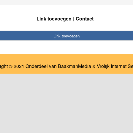
Link toevoegen
Contact
Link toevoegen
ight © 2021 Onderdeel van
BaakmanMedia
&
Vrolijk Internet S