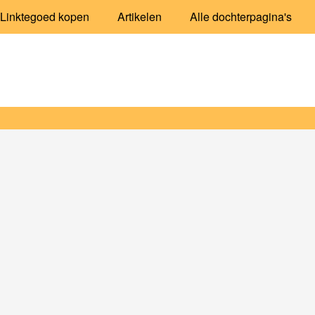
Linktegoed kopen
Artikelen
Alle dochterpagina's