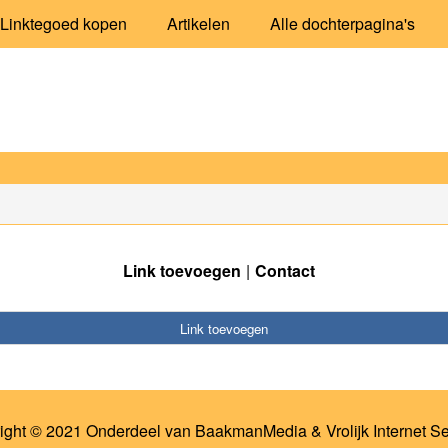
Linktegoed kopen
Artikelen
Alle dochterpagina's
Link toevoegen
Contact
Link toevoegen
ight © 2021 Onderdeel van
BaakmanMedia
&
Vrolijk Internet S