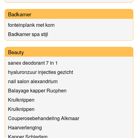
Badkamer
fonteinplank met kom
Badkamer spa stijl
Beauty
sanex deodorant 7 in 1
hyaluronzuur injecties gezicht
nail salon alexandrium
Balayage kapper Rucphen
Krulknippen
Krulknippen
Couperosebehandeling Alkmaar
Haarverlenging
Kapper Schiedam